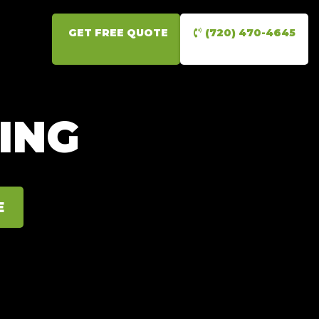
GET FREE QUOTE
(720) 470-4645
ING
E